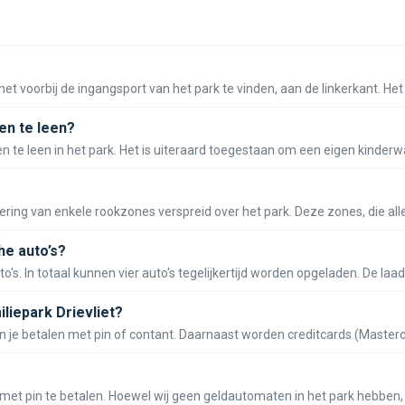
net voorbij de ingangsport van het park te vinden, aan de linkerkant. Het 
en te leen?
 te leen in het park. Het is uiteraard toegestaan om een eigen kinderw
ndering van enkele rookzones verspreid over het park. Deze zones, die al
he auto’s?
o's. In totaal kunnen vier auto's tegelijkertijd worden opgeladen. De laad
iliepark Drievliet?
kun je betalen met pin of contant. Daarnaast worden creditcards (Masterc
met pin te betalen. Hoewel wij geen geldautomaten in het park hebben, i