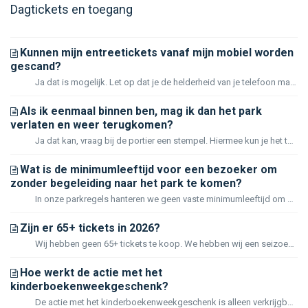
Dagtickets en toegang
Kunnen mijn entreetickets vanaf mijn mobiel worden
gescand?
Ja dat is mogelijk. Let op dat je de helderheid van je telefoon maximaal zet en goed bent ingezoomd op de barcode. Screenshots of foto's kunnen niet ges...
Als ik eenmaal binnen ben, mag ik dan het park
verlaten en weer terugkomen?
Ja dat kan, vraag bij de portier een stempel. Hiermee kun je het terrein na verlaten dezelfde dag weer betreden.
Wat is de minimumleeftijd voor een bezoeker om
zonder begeleiding naar het park te komen?
In onze parkregels hanteren we geen vaste minimumleeftijd om het park zonder begeleiding te bezoeken. Voor ons is het vooral belangrijk dat ouders of verzor...
Zijn er 65+ tickets in 2026?
Wij hebben geen 65+ tickets te koop. We hebben wij een seizoenspas voor 65+ te koop. Deze kan alleen aan de kassa worden aangeschaft voor €69,95 met een gel...
Hoe werkt de actie met het
kinderboekenweekgeschenk?
De actie met het kinderboekenweekgeschenk is alleen verkrijgbaar aan de entree kassa van het park en niet geldig met online gekochte tickets. Laat het boekj...