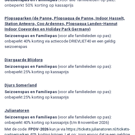
onbeperkt 50% korting op kassaprijs
Plopsaparken (de Panne, Plopsaqua de Panne, Indoor Hasselt,
Station Antwerp, Coo Ardennes, Plopsaqua Landen-Hannut
Indoor Coevorden en Holiday Park Germany)
Seizoenspas en Familiepas
(voor alle familieleden op pas):
onbeperkt 40% korting via actiecode DRIEVLIET40 en een geldig
seizoenspas
Diergaarde Blijdorp
Seizoenspas en Familiepas
(voor alle familieleden op pas):
onbeperkt 25% korting op kassaprijs
Djurs Somerland
Seizoenspas en Familiepas
(voor alle familieleden op pas):
onbeperkt 25% korting op kassaprijs
Julianatoren
Seizoenspas en Familiepas
(voor alle familieleden op pas):
onbeperkt 40% korting op kassaprijs (t/m 8 november 2026)
Met de code:
FPDV-2026
kun je via
https://tickets.julianatoren.nl/tickets-
partnerparken
40% korting krijgen. Let op: zorg ervoor dat je een geldige